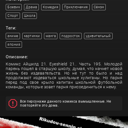
Боевик
Драма
Комедия
Приключения
Сёнэн
Спорт
Школа
Теги:
аниме
картинки
манга
подросток
удивительный
япония
Описание:
Комикс Айшилд 21. Eyeshield 21.. Часть 195. Молодой
парень пошел в старшую школу, думая, что начнет новой
жизнь без издевательств. Но не тут то было и над
продолжают издеваться школьные хулиганы. Но парня
перед под свое крыло капитан школьной футбольной
команды, которые зовет парня присоединиться к нему.
Все персонажи данного комикса вымышленные. Не
повторяйте это дома.