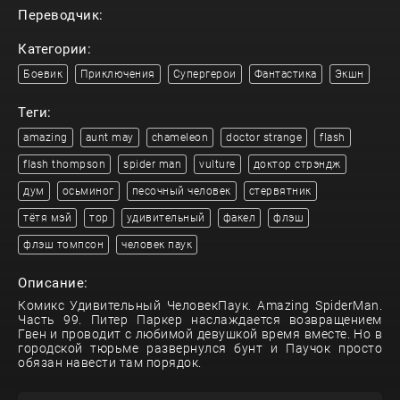
Переводчик:
Категории:
Боевик
Приключения
Супергерои
Фантастика
Экшн
Теги:
amazing
aunt may
chameleon
doctor strange
flash
flash thompson
spider man
vulture
доктор стрэндж
дум
осьминог
песочный человек
стервятник
тётя мэй
тор
удивительный
факел
флэш
флэш томпсон
человек паук
Описание:
Комикс Удивительный ЧеловекПаук. Amazing SpiderMan.
Часть 99. Питер Паркер наслаждается возвращением
Гвен и проводит с любимой девушкой время вместе. Но в
городской тюрьме развернулся бунт и Паучок просто
обязан навести там порядок.