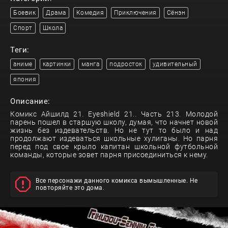
Боевик
Драма
Комедия
Приключения
Сёнэн
Спорт
Школа
Теги:
аниме
картинки
манга
подросток
удивительный
япония
Описание:
Комикс Айшилд 21. Eyeshield 21.. Часть 213. Молодой
парень пошел в старшую школу, думая, что начнет новой
жизнь без издевательств. Но не тут то было и над
продолжают издеваться школьные хулиганы. Но парня
перед под свое крыло капитан школьной футбольной
команды, которые зовет парня присоединиться к нему.
Все персонажи данного комикса вымышленные. Не
повторяйте это дома.