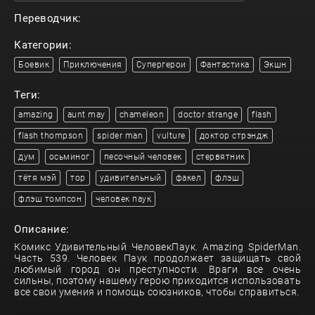
Переводчик:
Категории:
Боевик
Приключения
Супергерои
Фантастика
Экшн
Теги:
amazing
aunt may
chameleon
doctor strange
flash
flash thompson
spider man
vulture
доктор стрэндж
дум
осьминог
песочный человек
стервятник
тётя мэй
тор
удивительный
факел
флэш
флэш томпсон
человек паук
Описание:
Комикс Удивительный ЧеловекПаук. Amazing SpiderMan.
Часть 539. Человек Паук продолжает защищать свой
любимый город он преступности. Враги все очень
сильны, поэтому нашему герою приходится использовать
все свои умения и помощь союзников, чтобы справиться.