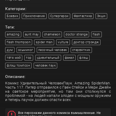
Категории:
Боевик
Приключения
Супергерои
Фантастика
Экшн
Теги:
amazing
aunt may
chameleon
doctor strange
flash
flash thompson
spider man
vulture
доктор стрэндж
дум
осьминог
песочный человек
стервятник
тётя мэй
тор
удивительный
факел
флэш
флэш томпсон
человек паук
Описание:
Комикс Удивительный ЧеловекПаук. Amazing SpiderMan.
Часть 117. Питер отправился с Гвен Стейси и Мери Джейн
на светское мероприятие, но там они столкнулся с
проблемой - на людей напали злодеи с мощным оружием
и теперь паучок должен спасти всех.
Все персонажи данного комикса вымышленные. Не