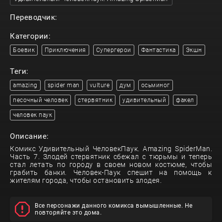
Переводчик:
Категории:
Боевик
Приключения
Супергерои
Фантастика
Экшн
Теги:
amazing
spider man
vulture
дум
осьминог
песочный человек
стервятник
удивительный
факел
человек паук
Описание:
Комикс Удивительный ЧеловекПаук. Amazing SpiderMan.
Часть 7. Злодей стервятник сбежал с тюрьмы и теперь
стал летать по городу в своем новом костюме, чтобы
грабить банки. Человек-Паук спешит на помощь к
жителям города, чтобы остановить злодея.
Все персонажи данного комикса вымышленные. Не
повторяйте это дома.