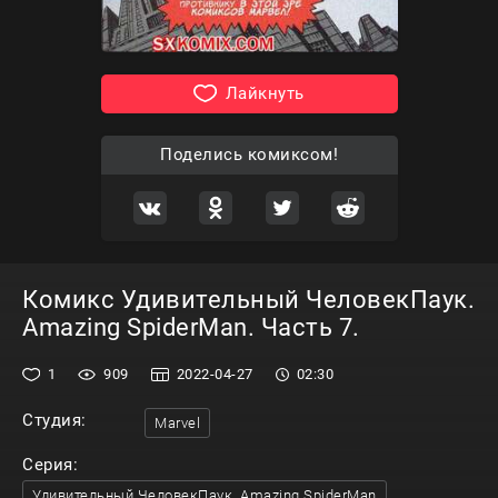
Лайкнуть
Поделись комиксом!
Комикс Удивительный ЧеловекПаук.
Amazing SpiderMan. Часть 7.
1
909
2022-04-27
02:30
Студия:
Marvel
Серия:
Удивительный ЧеловекПаук. Amazing SpiderMan