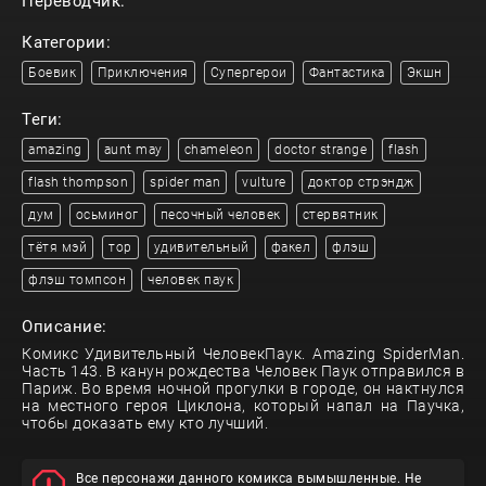
Переводчик:
Категории:
Боевик
Приключения
Супергерои
Фантастика
Экшн
Теги:
amazing
aunt may
chameleon
doctor strange
flash
flash thompson
spider man
vulture
доктор стрэндж
дум
осьминог
песочный человек
стервятник
тётя мэй
тор
удивительный
факел
флэш
флэш томпсон
человек паук
Описание:
Комикс Удивительный ЧеловекПаук. Amazing SpiderMan.
Часть 143. В канун рождества Человек Паук отправился в
Париж. Во время ночной прогулки в городе, он нактнулся
на местного героя Циклона, который напал на Паучка,
чтобы доказать ему кто лучший.
Все персонажи данного комикса вымышленные. Не