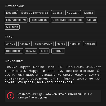
Категории:
Боевик
Боевые Искусства
Драма
Комедия
Манга
Приключения
Психология
Сверхъестественное
Сёнэн
Фэнтези
Теги:
аниме
какаши
конохамару
манга
наруто
ниндзя
подросток
сакура
саске
япония
Описание:
Комикс Наруто. Naruto. Часть 151. Эро Сенин начинает
тренировать Наруто и дает ему первое задание. Он
вручил ему шар, с помощью которого Наруто должен
справиться с освоением силы. Наруто долго не мог
понять что делать, но в итоге справился..
Все персонажи данного комикса вымышленные. Не
повторяйте это дома.