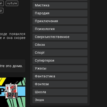
an
vulture
Мистика
ор
Пародия
Приключения
Психология
роде появился
Сверхъестественное
е и она скорее
Сёнэн
Спорт
Супергерои
те это дома.
Ужасы
Фантастика
Фэнтези
Школа
Экшн