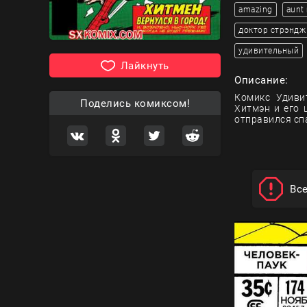
amazing
aunt
доктор стрэндж
удивительный
Лайкнуть
Описание:
Комикс Удиви
Поделись комиксом!
Хитмэн и его 
отправился спа
Вс