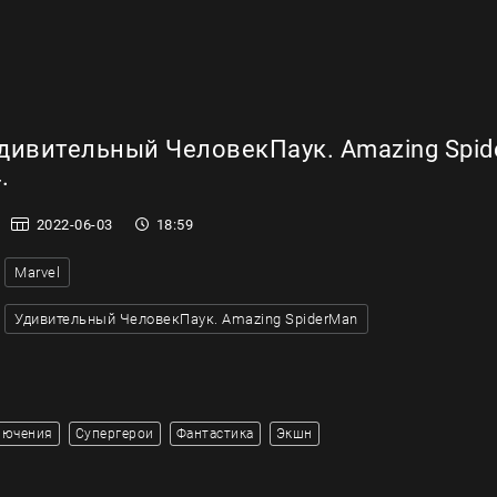
дивительный ЧеловекПаук. Amazing Spid
.
2022-06-03
18:59
Marvel
Удивительный ЧеловекПаук. Amazing SpiderMan
лючения
Супергерои
Фантастика
Экшн