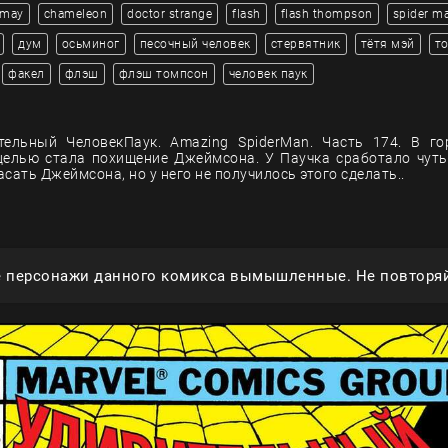
 may
chameleon
doctor strange
flash
flash thompson
spider m
дум
осьминог
песочный человек
стервятник
тётя мэй
т
факел
флэш
флэш томпсон
человек паук
тельный ЧеловекПаук. Amazing SpiderMan. Часть 174. В го
целью стала похищение Джеймсона. У Паучка сработало чуть
сать Джеймсона, но у него не получилось этого сделать..
е персонажи данного комикса вымышленные. Не повторяй