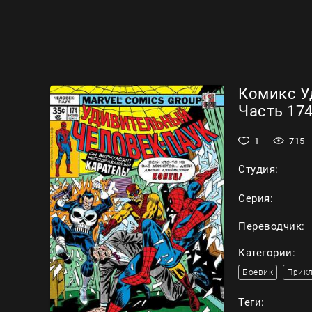
Комикс У
Часть 174
1
715
Студия:
Серия:
Переводчик:
Категории:
Боевик
Прик
Теги: