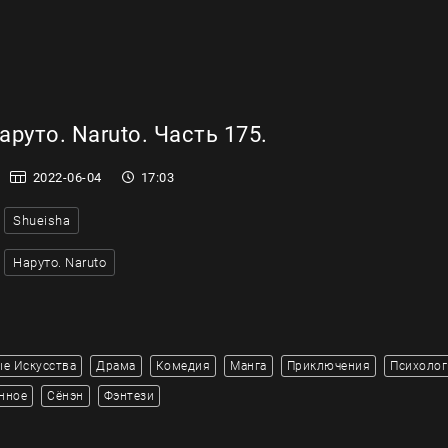
руто. Naruto. Часть 175.
2022-06-04
17:03
Shueisha
Наруто. Naruto
е Искусства
Драма
Комедия
Манга
Приключения
Психолог
нное
Сёнэн
Фэнтези