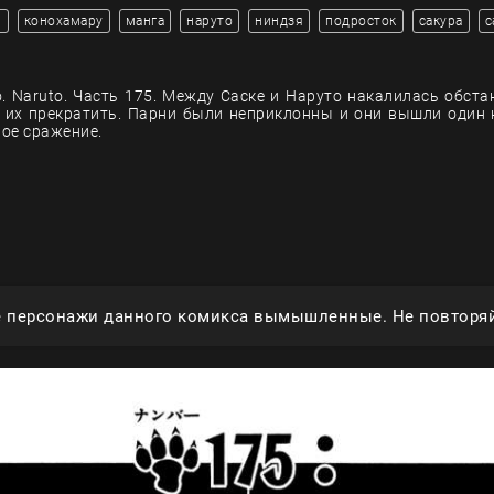
и
конохамару
манга
наруто
ниндзя
подросток
сакура
с
. Naruto. Часть 175. Между Саске и Наруто накалилась обста
 их прекратить. Парни были неприклонны и они вышли один 
ое сражение.
е персонажи данного комикса вымышленные. Не повторяй