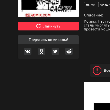
аниме
какаш
Описание:
Комикс Наруто
стала умолять
Лайкнуть
провести мощн
Поделись комиксом!
Вс