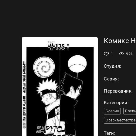
Комикс На
1
921
Студия:
Серия:
Переводчик:
Категории:
Боевик
Боевы
Сверхъестестве
Теги: