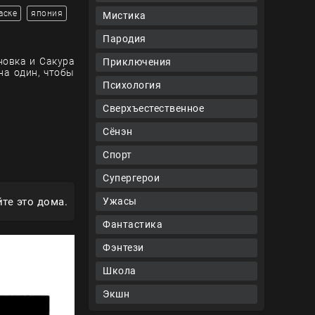
аске
япония
Мистика
Пародия
новка и Сакура
Приключения
на один, чтобы
Психология
Сверхъестественное
Сёнэн
Спорт
Супергерои
те это дома.
Ужасы
Фантастика
Фэнтези
Школа
Экшн