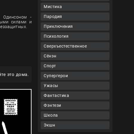
Мистика
Пародия
м Одинсоном -
ными силами и
Приключения
беззащитных.
Психология
Сверхъестественное
Сёнэн
Спорт
те это дома.
Супергерои
Ужасы
Фантастика
Фэнтези
Школа
Экшн