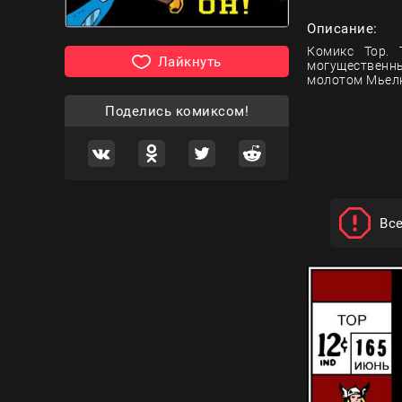
Описание:
Комикс Тор. 
Лайкнуть
могущественн
молотом Мьелн
Поделись комиксом!
Вс