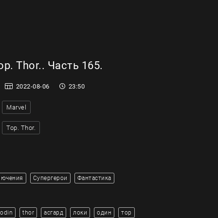
р. Thor.. Часть 165.
2022-08-06
23:50
Marvel
Тор. Thor.
лючения
Супергерои
Фантастика
odin
thor
асгард
локи
один
тор