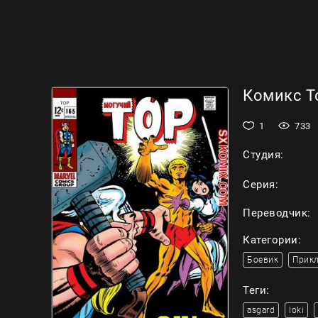
Комикс То
1
733
Студия:
Серия:
Переводчик:
Категории:
Боевик
Прик
Теги:
asgard
loki