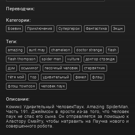
Переводчик:
Категории:
Боевик
Приключения
Супергерои
Фантастика
Экшн
Теги:
amazing
aunt may
chameleon
doctor strange
flash
flash thompson
spider man
vulture
доктор стрэндж
дум
осьминог
песочный человек
стервятник
тётя мэй
тор
удивительный
факел
флэш
флэш томпсон
человек паук
Описание:
Комикс Удивительный ЧеловекПаук. Amazing SpiderMan.
Часть 191. Джеймсон в ярости из-за того, что Человек
паук не спас его сына. Он отправляется за помощью к
Аластору Смайту, чтобы натравить на Паучка нового и
совершенного робота.