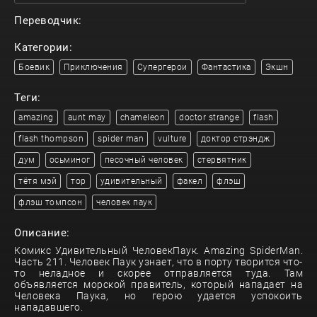
Переводчик:
Категории:
Боевик
Приключения
Супергерои
Фантастика
Экшн
Теги:
amazing
aunt may
chameleon
doctor strange
flash
flash thompson
spider man
vulture
доктор стрэндж
дум
осьминог
песочный человек
стервятник
тётя мэй
тор
удивительный
факел
флэш
флэш томпсон
человек паук
Описание:
Комикс Удивительный ЧеловекПаук. Amazing SpiderMan.
Часть 211. Человек Паук узнает, что в порту творится что-
то неладное и скорее отправляется туда. Там
объявляется морской правитель, который нападает на
Человека Паука, но герою удается успокоить
нападавшего.