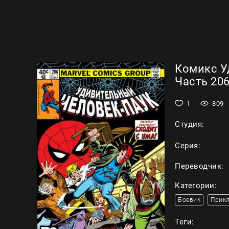
Комикс У
Часть 206
1
809
Студия:
Серия:
Переводчик:
Категории:
Боевик
Прик
Теги: