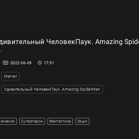
дивительный ЧеловекПаук. Amazing Spid
.
2022-06-09
17:51
Marvel
Удивительный ЧеловекПаук. Amazing SpiderMan
лючения
Супергерои
Фантастика
Экшн