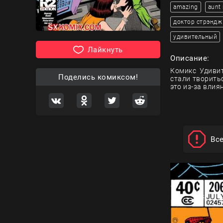
amazing
aunt
доктор стрэндж
удивительный
Лайкнуть
Описание:
Комикс Удивит
Поделись комиксом!
стали творить
это из-за влия
Вс