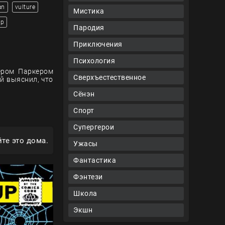
an
vulture
Мистика
ор
Пародия
Приключения
Психология
тером Паркером
Сверхъестественное
й выяснил, что
Сёнэн
Спорт
Супергерои
те это дома.
Ужасы
Фантастика
Фэнтези
Школа
Экшн