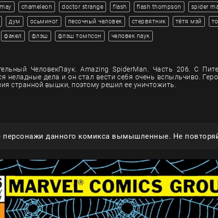
 may
chameleon
doctor strange
flash
flash thompson
spider m
дум
осьминог
песочный человек
стервятник
тётя мэй
т
факел
флэш
флэш томпсон
человек паук
ельный ЧеловекПаук. Amazing SpiderMan. Часть 206. С Пи
ся неладные дела и он стал вести себя очень вспыльчиво. Геро
ния странной вышки, поэтому решил ее уничтожить.
е персонажи данного комикса вымышленные. Не повторяй