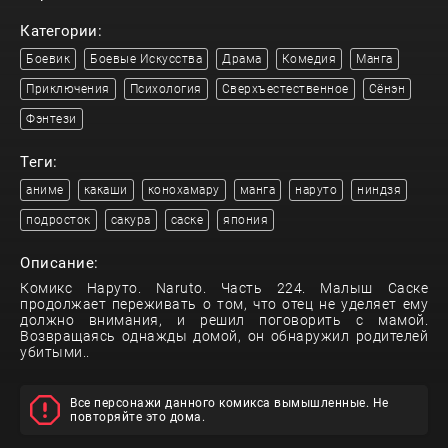
Категории:
Боевик
Боевые Искусства
Драма
Комедия
Манга
Приключения
Психология
Сверхъестественное
Сёнэн
Фэнтези
Теги:
аниме
какаши
конохамару
манга
наруто
ниндзя
подросток
сакура
саске
япония
Описание:
Комикс Наруто. Naruto. Часть 224. Малыш Саске
продолжает переживать о том, что отец не уделяет ему
должно внимания, и решил поговорить с мамой.
Возвращаясь однажды домой, он обнаружил родителей
убитыми..
Все персонажи данного комикса вымышленные. Не
повторяйте это дома.