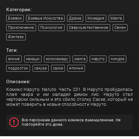
Категории:
Боевик
Боевые Искусства
Драма
Комедия
Манга
Приключения
Психология
Сверхъестественное
Сёнэн
Фэнтези
Теги:
аниме
какаши
конохамару
манга
наруто
ниндзя
подросток
сакура
саске
япония
Описание:
Комикс Наруто. Naruto. Часть 231. В Наруто пробудилась
Алая чакра и им овладел демон лис. Наруто стал
чертовски сильным и это сбило столку Саске, который не
может поверить в новые способности Наруто.
Все персонажи данного комикса вымышленные. Не
повторяйте это дома.