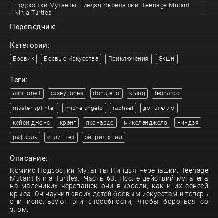
Подростки Мутанты Ниндзя Черепашки. Teenage Mutant
Ninja Turtles.
Переводчик:
Категории:
Боевик
Боевые Искусства
Приключения
Экшн
Теги:
april oneil
casey jones
donatello
krang
leonardo
master splinter
michelangelo
raphael
донателло
кейси джонс
крэнг
леонардо
микеланджело
ниндзя
рафаэль
сплинтер
эйприл онил
Описание:
Комикс Подростки Мутанты Ниндзя Черепашки. Teenage
Mutant Ninja Turtles.. Часть 63. После действий мутагена
на малениких черепашек они выросли, как и их сенсей
крыса. Он научил своих детей боевым искусстам и теперь
они используют эти способности, чтобы бороться со
злом.