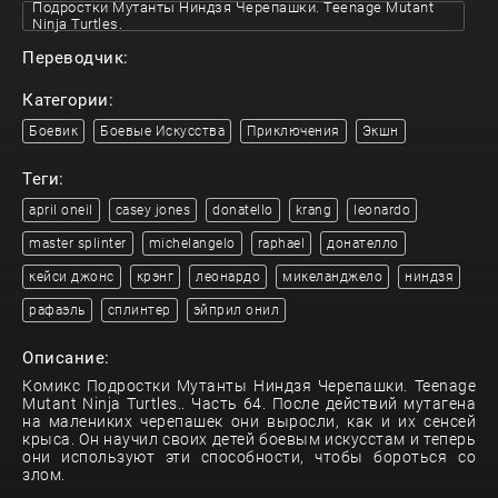
Подростки Мутанты Ниндзя Черепашки. Teenage Mutant
Ninja Turtles.
Переводчик:
Категории:
Боевик
Боевые Искусства
Приключения
Экшн
Теги:
april oneil
casey jones
donatello
krang
leonardo
master splinter
michelangelo
raphael
донателло
кейси джонс
крэнг
леонардо
микеланджело
ниндзя
рафаэль
сплинтер
эйприл онил
Описание:
Комикс Подростки Мутанты Ниндзя Черепашки. Teenage
Mutant Ninja Turtles.. Часть 64. После действий мутагена
на малениких черепашек они выросли, как и их сенсей
крыса. Он научил своих детей боевым искусстам и теперь
они используют эти способности, чтобы бороться со
злом.