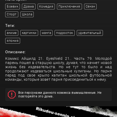
Боевик
Драма
Комедия
Приключения
Сёнэн
Спорт
Школа
Теги:
аниме
картинки
манга
подросток
удивительный
япония
Описание:
Комикс Айшилд 21. Eyeshield 21.. Часть 79. Молодой
парень пошел в старшую школу, думая, что начнет новой
жизнь без издевательств. Но не тут то было и над
продолжают издеваться школьные хулиганы. Но парня
перед под свое крыло капитан школьной футбольной
команды, которые зовет парня присоединиться к нему.
Все персонажи данного комикса вымышленные. Не
повторяйте это дома.