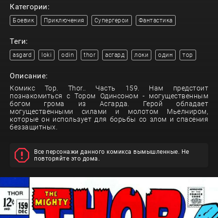
Категории:
Боевик
Приключения
Супергерои
Фантастика
Теги:
asgard
loki
odin
thor
асгард
локи
один
тор
Описание:
Комикс Тор. Thor.. Часть 159. Нам предстоит
познакомиться с Тором Одинсоном - могущественным
богом грома из Асгарда. Герой обладает
могущественными силами и молотом Мьелниром,
которые он использует для борьбы со злом и спасения
беззащитных.
Все персонажи данного комикса вымышленные. Не
повторяйте это дома.