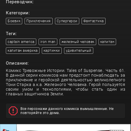
Переводчик:
Категории:
Боевик
Приключения
Супергерои
Фантастика
Теги:
captain america
iron man
железный человек
капитан
капитан америка
картинки
удивительный
Описание:
Комикс Тревожные Истории. Tales of Suspense.. Часть 61.
В данной серии комиксов нам предстоит понаблюдать за
приключение и геройской деятельностью великолепного
Тони Старка а.к.а. Железного Человека. Герой пользуется
своим умом и технологиями, чтобы стать один из
главных защитников Земли.
Все персонажи данного комикса вымышленные. Не
повторяйте это дома.