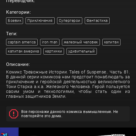
Переводчик:
Категории:
Боевик
Приключения
Супергерои
Фантастика
Теги:
captain america
iron man
железный человек
капитан
капитан америка
картинки
удивительный
Описание:
Комикс Тревожные Истории. Tales of Suspense.. Часть 81.
В данной серии комиксов нам предстоит понаблюдать за
приключение и геройской деятельностью великолепного
Тони Старка а.к.а. Железного Человека. Герой пользуется
своим умом и технологиями, чтобы стать один из
главных защитников Земли.
Все персонажи данного комикса вымышленные. Не
повторяйте это дома.