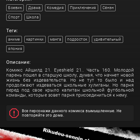
Боевик
Драма
Комедия
Приключения
Сёнэн
Спорт
Школа
Теги:
аниме
картинки
манга
подросток
удивительный
япония
Описание:
Комикс Айшилд 21. Eyeshield 21.. Часть 160. Молодой
парень пошел в старшую школу, думая, что начнет новой
жизнь без издевательств. Но не тут то было и над
продолжают издеваться школьные хулиганы. Но парня
перед под свое крыло капитан школьной футбольной
команды, которые зовет парня присоединиться к нему.
Все персонажи данного комикса вымышленные. Не
повторяйте это дома.