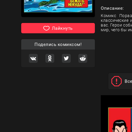
Описание:
Комикс Пораз
классические 
вас. Герои со
Лайкнуть
мир, чего бы им
Поделись комиксом!
Вс