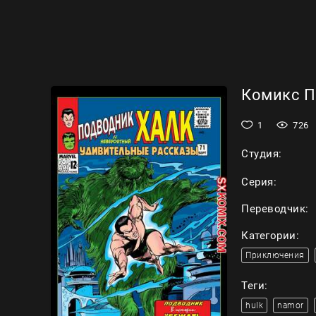
Комикс По
1
726
Студия:
Серия:
Переводчик:
Категории:
Приключения
Теги:
hulk
namor