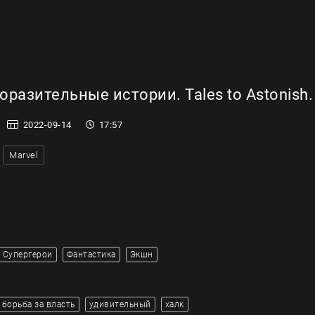
разительные истории. Tales to Astonish.
2022-09-14
17:57
Marvel
Супергерои
Фантастика
Экшн
борьба за власть
удивительный
халк