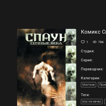
Комикс Сп
1
784
Студия:
Серия:
Переводчик:
Категории:
Мистика
При
Теги:
бои на мечах