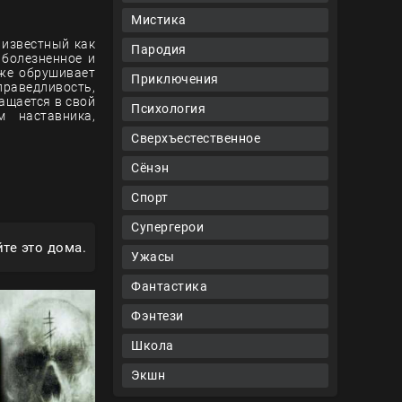
Мистика
 известный как
Пародия
 болезненное и
 же обрушивает
Приключения
раведливость,
ащается в свой
Психология
м наставника,
Сверхъестественное
Сёнэн
Спорт
Супергерои
те это дома.
Ужасы
Фантастика
Фэнтези
Школа
Экшн