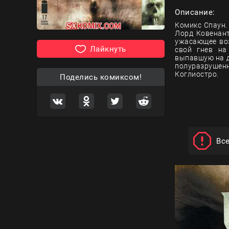
Описание:
Комикс Спаун.
Лорд Ковенант
ужасающее воз
Лайкнуть
свой гнев на
выпавшую на д
полуразрушен
Коглиостро.
Поделись комиксом!
Вс