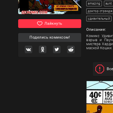
amazing
aunt
доктор стрэндж
удивительный
Лайкнуть
Описание:
Комикс Удиви
Поделись комиксом!
взрыв и Пауч
мистера Харди
маской Кошки.
Вс