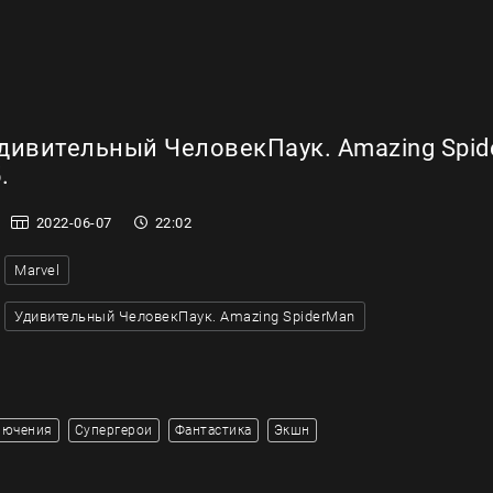
дивительный ЧеловекПаук. Amazing Spid
.
2022-06-07
22:02
Marvel
Удивительный ЧеловекПаук. Amazing SpiderMan
лючения
Супергерои
Фантастика
Экшн