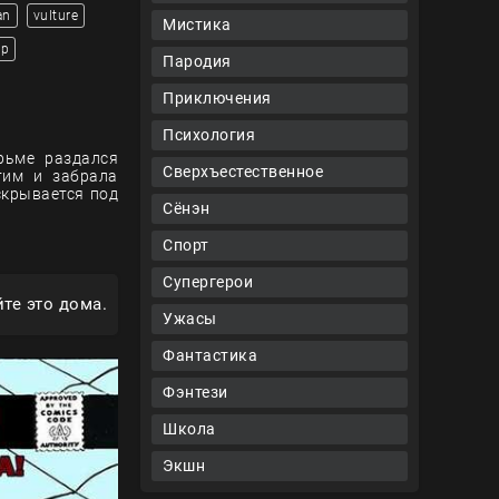
an
vulture
Мистика
ор
Пародия
Приключения
Психология
рьме раздался
Сверхъестественное
тим и забрала
скрывается под
Сёнэн
Спорт
Супергерои
те это дома.
Ужасы
Фантастика
Фэнтези
Школа
Экшн