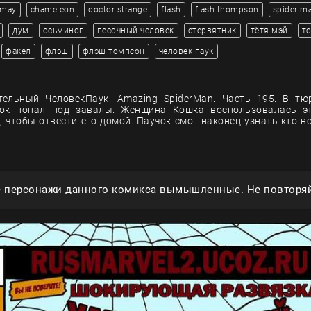
 may
chameleon
doctor strange
flash
flash thompson
spider m
дум
осьминог
песочный человек
стервятник
тётя мэй
т
факел
флэш
флэш томпсон
человек паук
тельный ЧеловекПаук. Amazing SpiderMan. Часть 195. В тю
ок попал под завалы. Женщина Кошка воспользовалась э
, чтобы отвести его домой. Паучок смог наконец узнать кто в
е персонажи данного комикса вымышленные. Не повторяй