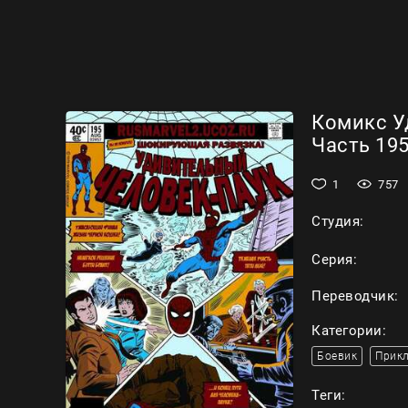
Комикс У
Часть 195
1
757
Студия:
Серия:
Переводчик:
Категории:
Боевик
Прик
Теги: