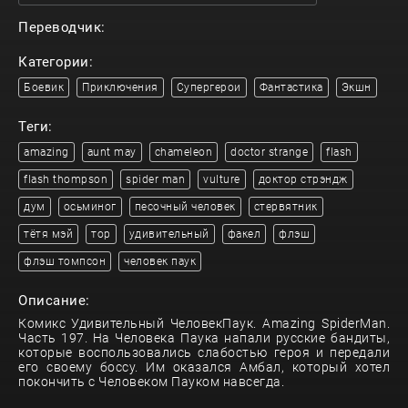
Переводчик:
Категории:
Боевик
Приключения
Супергерои
Фантастика
Экшн
Теги:
amazing
aunt may
chameleon
doctor strange
flash
flash thompson
spider man
vulture
доктор стрэндж
дум
осьминог
песочный человек
стервятник
тётя мэй
тор
удивительный
факел
флэш
флэш томпсон
человек паук
Описание:
Комикс Удивительный ЧеловекПаук. Amazing SpiderMan.
Часть 197. На Человека Паука напали русские бандиты,
которые воспользовались слабостью героя и передали
его своему боссу. Им оказался Амбал, который хотел
покончить с Человеком Пауком навсегда.