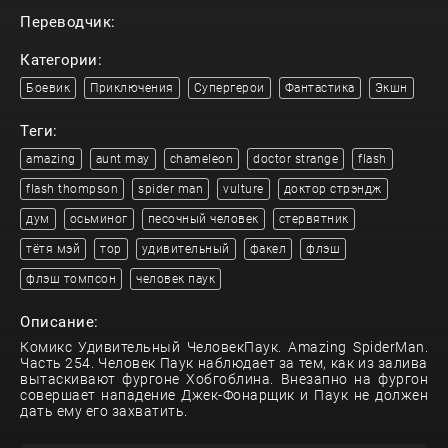
Переводчик:
Категории:
Боевик
Приключения
Супергерои
Фантастика
Экшн
Теги:
amazing
aunt may
chameleon
doctor strange
flash
flash thompson
spider man
vulture
доктор стрэндж
дум
осьминог
песочный человек
стервятник
тётя мэй
тор
удивительный
факел
флэш
флэш томпсон
человек паук
Описание:
Комикс Удивительный ЧеловекПаук. Amazing SpiderMan.
Часть 254. Человек Паук наблюдает за тем, как из залива
вытаскивают фургоне Хобгоблина. Внезапно на фургон
совершает нападение Джек-Фонарщик и Паук не должен
дать ему его захватить.