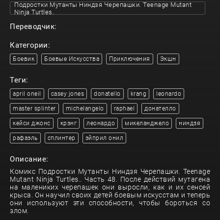
Подростки Мутанты Ниндзя Черепашки. Teenage Mutant
Ninja Turtles.
Переводчик:
Категории:
Боевик
Боевые Искусства
Приключения
Экшн
Теги:
april oneil
casey jones
donatello
krang
leonardo
master splinter
michelangelo
raphael
донателло
кейси джонс
крэнг
леонардо
микеланджело
ниндзя
рафаэль
сплинтер
эйприл онил
Описание:
Комикс Подростки Мутанты Ниндзя Черепашки. Teenage
Mutant Ninja Turtles.. Часть 48. После действий мутагена
на малениких черепашек они выросли, как и их сенсей
крыса. Он научил своих детей боевым искусстам и теперь
они используют эти способности, чтобы бороться со
злом.