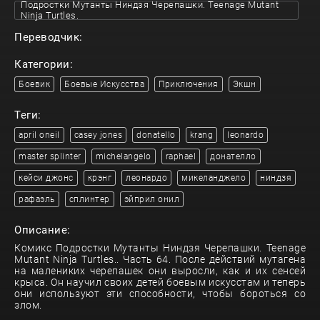
Подростки Мутанты Ниндзя Черепашки. Teenage Mutant
Ninja Turtles.
Переводчик:
Категории:
Боевик
Боевые Искусства
Приключения
Экшн
Теги:
april oneil
casey jones
donatello
krang
leonardo
master splinter
michelangelo
raphael
донателло
кейси джонс
крэнг
леонардо
микеланджело
ниндзя
рафаэль
сплинтер
эйприл онил
Описание:
Комикс Подростки Мутанты Ниндзя Черепашки. Teenage
Mutant Ninja Turtles.. Часть 64. После действий мутагена
на малениких черепашек они выросли, как и их сенсей
крыса. Он научил своих детей боевым искусстам и теперь
они используют эти способности, чтобы бороться со
злом.