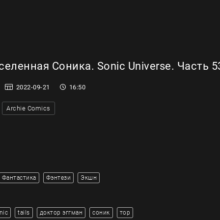
еленная Соника. Sonic Universe. Часть 5
2022-09-21
16:50
Archie Comics
Фантастика
Фэнтези
Экшн
nic
tails
доктор эггман
соник
тор