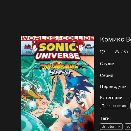
Комикс Вс
1
853
Студия:
Серия:
Переводчик:
Категории:
Приключения
Теги:
dr robotnik
so